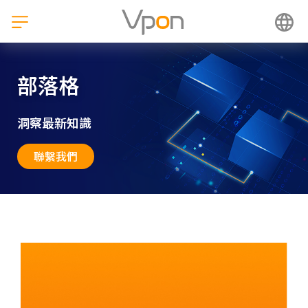
跳
至
主
要
內
部落格
容
洞察最新知識
聯繫我們