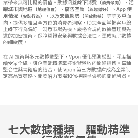
業帶來無可比擬的價值。數據涵蓋
線下消費（
）
、
活
消費傾向
躍城市與地區（
）
、
廣告互動（
）
、
App 使
地理位置
興趣偏好
用情況（
）
，以及
宏觀趨勢（
）
等等多重面
安裝行為
開放數據
向，提供多維且全方位的消費者洞察，助您全面掌握客戶線
上線下行為偏好，洞悉市場先機。嚴格合規的數據管理與先
進的加密技術，保障資訊安全與數據合法性，更成就了數據
的細緻度。
在 AI 技術與多元數據彙整下，Vpon 優化預測模型、深度描
繪受眾全貌，讓企業能精準掌控影響營收的關鍵指標。這種
整合性與精確度的結合，使 Vpon 第三方數據庫成為企業制
定高品質策略、開發潛力市場和保持競爭優勢的關鍵利器。
七大數據種類 驅動精準