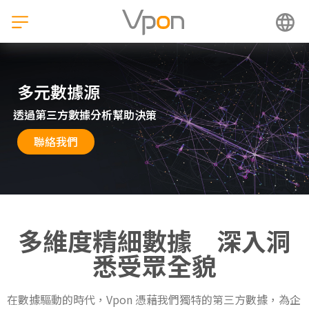
跳
至
主
要
內
容
多元數據源
透過第三方數據分析幫助決策
聯絡我們
多維度精細數據 深入洞
悉受眾全貌
在數據驅動的時代，Vpon 憑藉我們獨特的第三方數據，為企