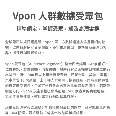
Vpon 人群數據受眾包​
精準鎖定，掌握受眾，觸及高潛客群​
全球隱私法規日趨嚴謹，Vpon 第三方數據透過多維且精細的數
據，協助品牌補足受眾輪廓、優化預測模型，精準觸及高潛力客
群，提升行銷投資效益。
Vpon 受眾包（
Audience Segment
）整合
四大維度：App 偏好、
位置資訊、裝置數據、消費數據
，幫助品牌全面描繪目標受眾的行
為輪廓。提供
300 種以上預定義受眾包
，涵蓋金融、美妝、零售、
汽車等等 13 大產業，上千種人群輪廓可快速應用。同時具備彈性
的
自定義受眾包
，企業可依自身需求客製化最適鎖定條件。若缺乏
明確方向，Vpon 亦能憑藉已服務
超過 1500 家客戶的實戰經驗
，
為企業量身建議，確保每次行銷都精準有效。
藉由受眾洞察報告深度分析轉換成效最佳的族群，
品牌能
優化新舊
客 CRM 循環，最終驅動卓越廣告效益與業績成長。