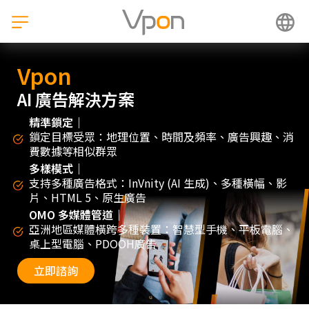
跳
至
主
要
內
Vpon
容
AI 廣告解決方案
精準鎖定｜
鎖定目標受眾：地理位置、時間及頻率、廣告興趣、消
費數據等相似群眾
多樣模式｜
支持多種廣告格式：InVnity (AI 生成)、多種橫幅、影
片、HTML 5、原生廣告
OMO 多媒體管道｜
亞洲地區媒體橫跨多種裝置：智慧型手機、平板電腦、
桌上型電腦、PDOOH廣告
立即諮詢