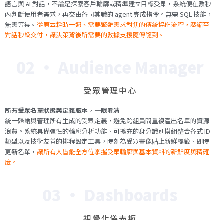
語言與 AI 對話，不論是探索客戶輪廓或精準建立目標受眾，系統便在數秒
內判斷使用者需求，再交由各司其職的 agent 完成指令。無需 SQL 技能，
無需等待。
從原本耗時一週、需要繁雜需求對焦的傳統協作流程，壓縮至
對話秒級交付，讓決策背後所需要的數據支援隨傳隨到。
02 · Audience Manager
受眾管理中心
所有受眾名單狀態與定義版本，一眼看清
統一歸納與管理所有生成的受眾定義，避免跨組員間重複產出名單的資源
浪費。系統具備彈性的輪廓分析功能、可擴充的身分識別模組整合各式 ID
類型以及技術友善的排程設定工具，時刻為受眾畫像貼上新鮮標籤、即時
更新名單，
讓所有人皆能全方位掌握受眾輪廓與基本資料的新鮮度與精確
度。
03 · Dashboards
視覺化儀表板