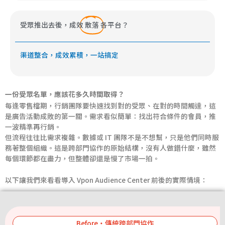
受眾推出去後，成效
散落
各平台？
渠道整合，成效累積，一站搞定
一份受眾名單，應該花多久時間取得？
每逢零售檔期，行銷團隊要快速找到對的受眾、在對的時間觸達，這
是廣告活動成敗的第一關。需求看似簡單：找出符合條件的會員，推
一波精準再行銷。
但流程往往比需求複雜。數據或 IT 團隊不是不想幫，只是他們同時服
務著整個組織。這是跨部門協作的原始結構，沒有人做錯什麼，雖然
每個環節都在盡力，但整體卻還是慢了市場一拍。
以下讓我們來看看導入 Vpon Audience Center 前後的實際情境：
Before・傳統跨部門協作