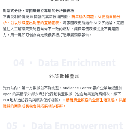
對話式分析，零阻礙建立專屬的分析儀表板
不再受制於傳統 BI 開發的高深技術門檻。
簡單輸入問題，AI 便能自動分
析、並以秒級產出對應的互動圖表。
每張圖表更能結合 AI 文字結論，克服
過往人工解讀既費時且常常不一致的痛點，讓探索儀表板從此不再是阻
力，用一鍵即可儲存自定義儀表板打造專屬洞察報告。
04 · Data Enrichment
外部數據疊加
光有站內、第一方數據並不夠完整。Audience Center 容許企業無縫疊加
Vpon 的高精準外部去識別化行動裝置數據（包含跨渠道消費頻次、線下
POI 地點造訪行為與廣告偏好標籤）。
精確度量顧客的全面生活型態，掌握
隱藏的商業成長機會與拓展相似客群。
05 · Data Empowerment