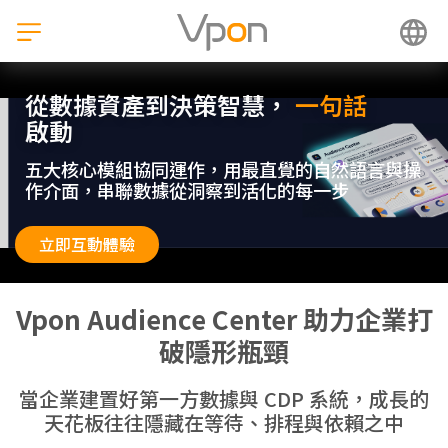
跳
至
主
要
內
從數據資產到決策智慧，
一句話
容
啟動
五大核心模組協同運作，用最直覺的自然語言與操
作介面，串聯數據從洞察到活化的每一步
立即互動體驗
Vpon Audience Center 助力企業打
破隱形瓶頸
當企業建置好第一方數據與 CDP 系統，成長的
天花板往往隱藏在等待、排程與依賴之中