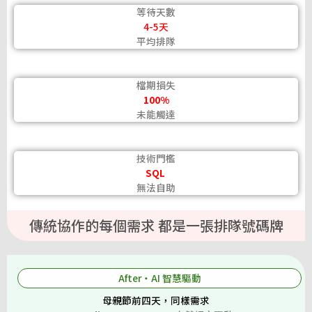
等待天數
4-5天
平均排隊
檔期損失
100%
未能觸達
技術門檻
SQL
無法自助
傳統協作的每個需求 都是一張排隊號碼牌
After・AI 智慧驅動
母親節前四天，同樣需求