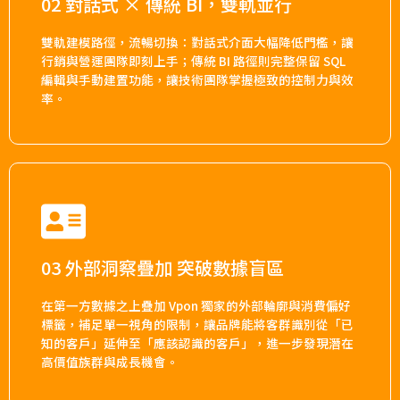
02 對話式 × 傳統 BI，雙軌並行
雙軌建模路徑，流暢切換：對話式介面大幅降低門檻，讓
行銷與營運團隊即刻上手；傳統 BI 路徑則完整保留 SQL
編輯與手動建置功能，讓技術團隊掌握極致的控制力與效
率。
03 外部洞察疊加 突破數據盲區​
在第一方數據之上疊加 Vpon 獨家的外部輪廓與消費偏好
標籤，補足單一視角的限制，讓品牌能將客群識別從「已
知的客戶」延伸至「應該認識的客戶」，進一步發現潛在
高價值族群與成長機會。