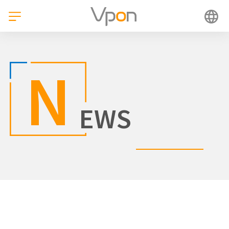
跳
至
主
要
內
容
N
EWS