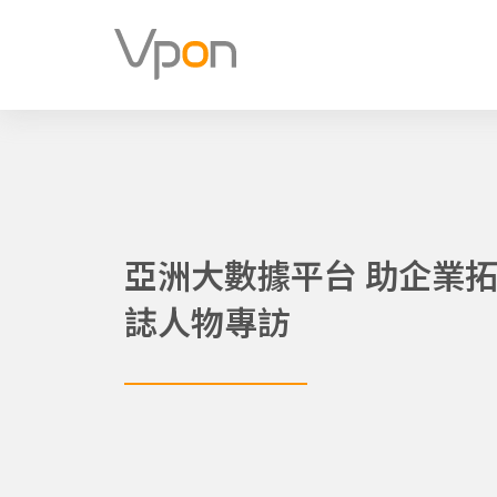
跳
至
主
要
內
容
亞洲大數據平台 助企業拓
誌人物專訪