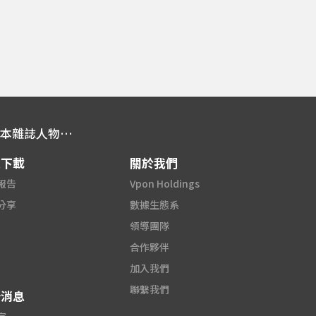
亞洲大數據平台 助企業拓展業務 X 資本雜誌人物專訪
源下載
關於我們
報告
Vpon Holdings
分享
數據生態系
領導團隊
合作夥伴
加入我們
聯繫我們
新消息