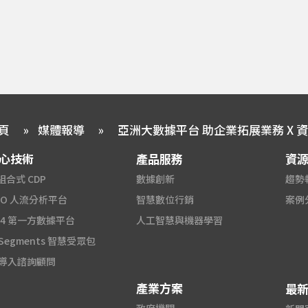
頁
»
媒體報導
»
心技術
產品服務
資
組合式 CDP
數據創新
趨勢
2O 人流分析平台
智慧數位行銷
案例
A4 第一方數據平台
人工智慧與機器學習
 Segments 智慧受眾包
I 導入諮詢顧問
產業方案
最