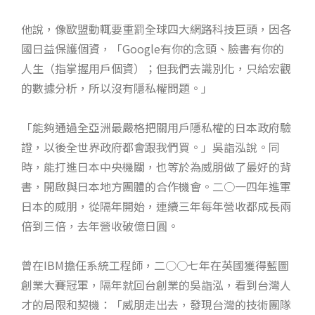
他說，像歐盟動輒要重罰全球四大網路科技巨頭，因各
國日益保護個資，「Google有你的念頭、臉書有你的
人生（指掌握用戶個資）；但我們去識別化，只給宏觀
的數據分析，所以沒有隱私權問題。」
「能夠通過全亞洲最嚴格把關用戶隱私權的日本政府驗
證，以後全世界政府都會跟我們買。」吳詣泓說。同
時，能打進日本中央機關，也等於為威朋做了最好的背
書，開啟與日本地方團體的合作機會。二○一四年進軍
日本的威朋，從隔年開始，連續三年每年營收都成長兩
倍到三倍，去年營收破億日圓。
曾在IBM擔任系統工程師，二○○七年在英國獲得藍圖
創業大賽冠軍，隔年就回台創業的吳詣泓，看到台灣人
才的局限和契機：「威朋走出去，發現台灣的技術團隊