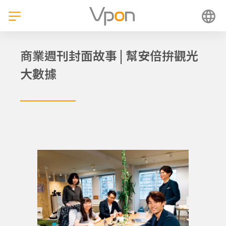
跳
至
主
要
內
商業週刊封面故事 | 幫安倍拚觀光
容
大數據