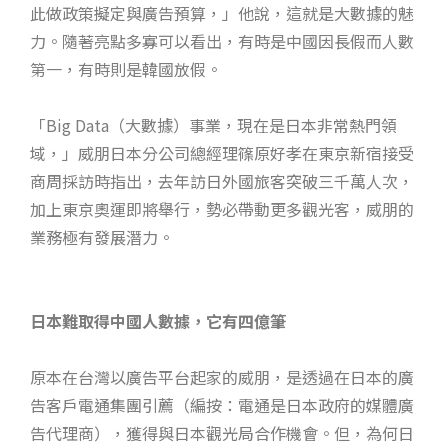
此做政策擬定與廣告預算，」他說，這就是大數據的魅
力。隨著亮點多寡可以看出，有時是中國因長假而人數
第一，有時則是韓國放假。
「Big Data（大數據）事業，現在是日本非常熱門領
域，」威朋日本分公司總經理篠原好孝在東京新宿接受
商周採訪時指出，去年訪日外國旅客突破三千萬人次，
加上東京奧運即將舉行，勢必帶動更多觀光客，威朋的
業務極有發展潛力。
日本難取得中國人數據，它有四億筆
原本在台灣以廣告平台起家的威朋，是透過在日本的廣
告客戶電通集團引薦（編按：電通是日本政府的媒體廣
告代理商），獲得與日本觀光局合作機會。但，為何日