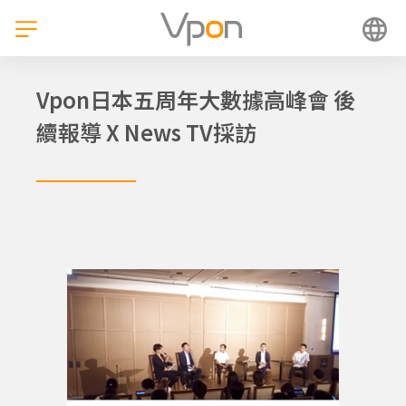
跳
至
主
要
內
Vpon日本五周年大數據高峰會 後
容
續報導 X News TV採訪