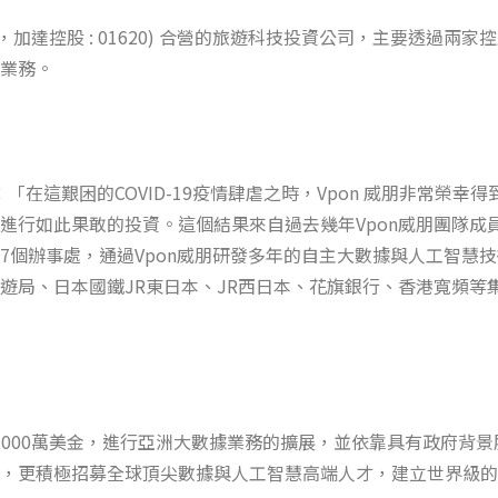
8069，加達控股 : 01620) 合營的旅遊科技投資公司，主要
業務。
 認為：「在這艱困的COVID-19疫情肆虐之時，Vpon 威朋非
進行如此果敢的投資。這個結果來自過去幾年Vpon威朋團隊成
7個辦事處，通過Vpon威朋研發多年的自主大數據與人工智慧
遊局、日本國鐵JR東日本、JR西日本、花旗銀行、香港寬頻等集
得的4,000萬美金，進行亞洲大數據業務的擴展，並依靠具有政府
，更積極招募全球頂尖數據與人工智慧高端人才，建立世界級的