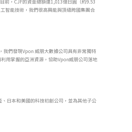
JF的資金總額達1,013億日圓（約9.53
人工智能技術，我們很高興能與頂級跨國集團合
，我們發現Vpon 威朋大數據公司具有非常獨特
利用掌握的亞洲資源，協助Vpon威朋公司落地
南亞、日本和美國的科技初創公司，並為其他子公