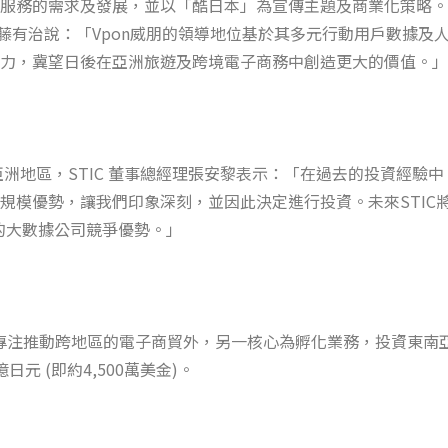
務的需求及發展，並以「酷日本」為宣傳主題及商業化策略。目前，C
加藤有治說：「Vpon威朋的領導地位基於其多元行動用戶數據及
力，冀望日後在亞洲旅遊及跨境電子商務中創造更大的價值。」
洲地區，STIC 董事總經理張安黎表示：「在過去的投資經驗中
模優勢，讓我們印象深刻，並因此決定進行投資。未來STIC將
的大數據公司競爭優勢。」
除了專注推動跨地區的電子商貿外，另一核心為孵化業務，投資東
日元 (即約4,500萬美金)。