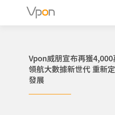
跳
至
主
要
內
容
Vpon威朋宣布再獲4,0
領航大數據新世代 重新
發展