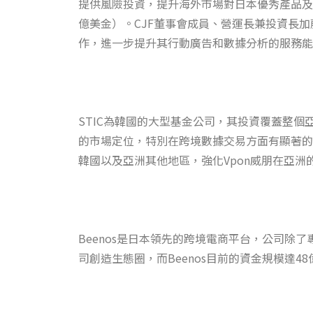
提供風險投資，提升海外市場對日本優秀產品及服
億美金）。CJF董事會成員、營運長兼投資長
作，進一步提升其行動廣告和數據分析的服務能
STIC為韓國的大型基金公司，其投資覆蓋整個亞
的市場定位，特別在跨境數據交易方面有顯著的規
韓國以及亞洲其他地區，強化Vpon威朋在亞洲
Beenos是日本領先的跨境電商平台，公司
司創造生態圈，而Beenos目前的資金規模達48億