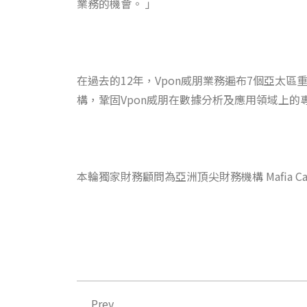
業務的機會。 」
在過去的12年，Vpon威朋業務遍布7個亞太區
構，鞏固Vpon威朋在數據分析及應用領域上的
本輪獨家財務顧問為亞洲頂尖財務機構 Mafia Cap
上一頁
Prev