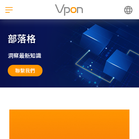
跳
至
主
要
內
部落格
容
洞察最新知識
聯繫我們