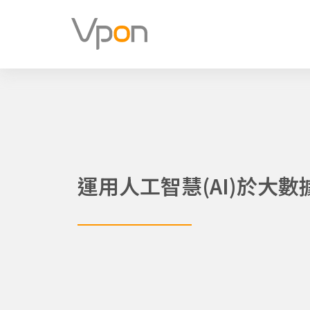
跳
至
主
要
內
容
運用人工智慧(AI)於大數