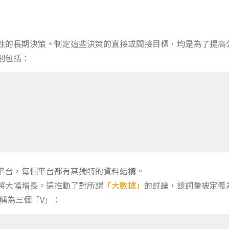
性的長期決策。制定這些決策的直接或間接目標，均是為了提高
別包括：
平台，每個平台都有其獨特的資料結構。
將大幅增長。這推動了對所謂
「大數據」
的討論，該詞彙被定義
稱為三個「V」：