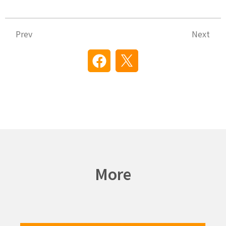
Prev
N
Prev
Next
More