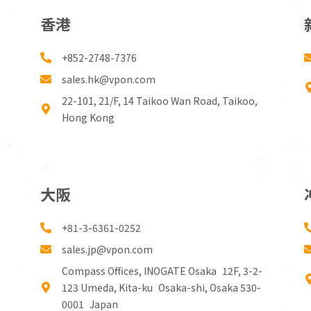
香港
+852-2748-7376
sales.hk@vpon.com
22-101, 21/F, 14 Taikoo Wan Road, Taikoo,
Hong Kong
大阪
+81-3-6361-0252
sales.jp@vpon.com
Compass Offices, INOGATE Osaka 12F, 3-2-
123 Umeda, Kita-ku Osaka-shi, Osaka 530-
0001 Japan