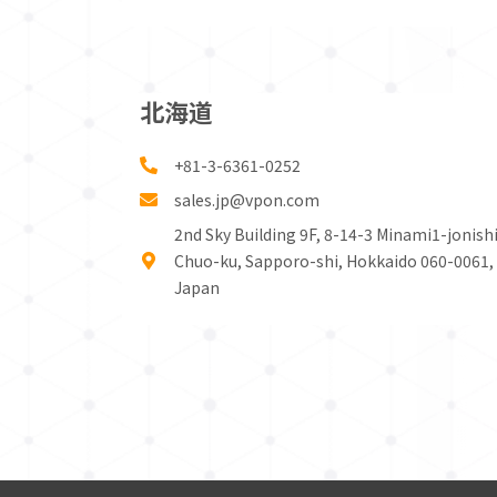
北海道
+81-3-6361-0252
sales.jp@vpon.com
2nd Sky Building 9F, 8-14-3 Minami1-jonishi
Chuo-ku, Sapporo-shi, Hokkaido 060-0061,
Japan