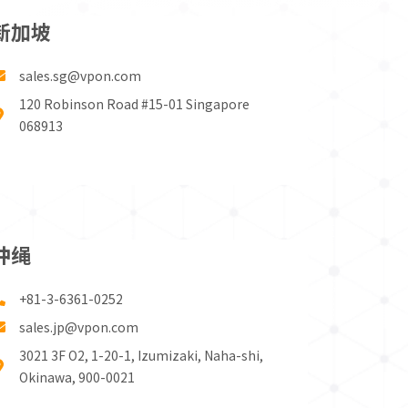
新加坡
sales.sg@vpon.com
120 Robinson Road #15-01 Singapore
068913
冲绳
+81-3-6361-0252
sales.jp@vpon.com
3021 3F O2, 1-20-1, Izumizaki, Naha-shi,
Okinawa, 900-0021