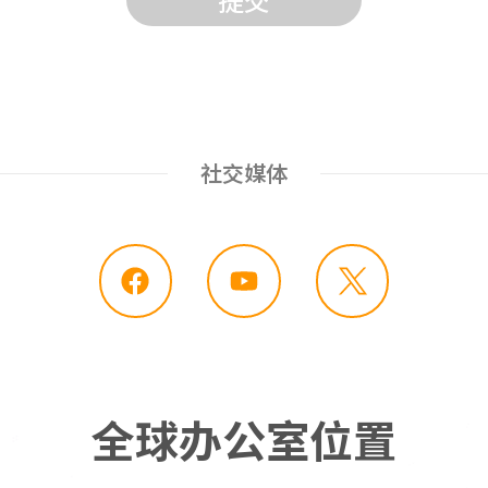
社交媒体
F
Y
a
o
c
u
e
t
b
u
o
b
o
e
全球办公室位置
k