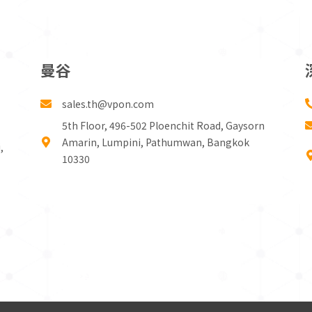
曼谷
sales.th@vpon.com
5th Floor, 496-502 Ploenchit Road, Gaysorn
Amarin, Lumpini, Pathumwan, Bangkok
,
10330