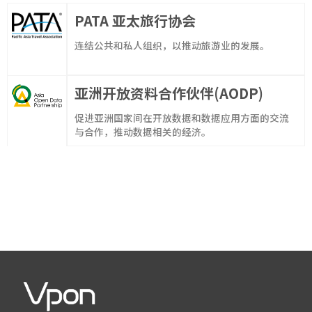
PATA 亚太旅行协会
连结公共和私人组织，以推动旅游业的发展。
亚洲开放资料合作伙伴(AODP) ​
促进
亚洲
国家
间
在
开放
数据
和
数据
应用
方面的
交流
与
合作
，
推动
数据
相关的
经济
。