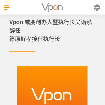
跳
至
内
容
Vpon 威朋创办人暨执行长吴诣泓
辞任
篠原好孝接任执行长