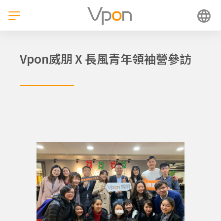
跳
至
主
要
內
Vpon威朋 X 長風青年領袖營參訪
容