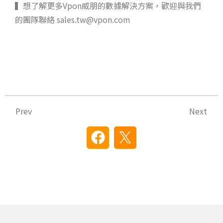
▍想了解更多Vpon威朋的數據解決方案，歡迎與我們
的團隊聯絡 sales.tw@vpon.com
上一頁
下
Prev
Next