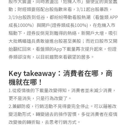
股市大震盪，同時激盪出「危機入市」搶便宜的資金蠢
動；財經類要搭配台股指數來看，3/11起台股暴跌，
3/19台股跌到低谷，都紛紛帶動看股熱潮（看盤類 APP
成長1000%）與開戶(證券類成長100%)，在危機入市
驅動下，證券反倒見到難得的熱絡，新開戶大增，吸引
大批螞蟻雄兵勇敢搶進台股甚至美股；而近日股市又開
始翻紅回來，看盤類的App下載量再次提升起來，但證
券類卻沒有，以目前趨勢來看觀望的居多。
Key takeaway：消費者在哪，商
機就在哪！
1.從疫情後的下載量改變得知，消費者並未減少消費，
更不是消失，只是行為改變了。
2.兼顧防疫，行銷活動不見得要完全停止。可以藉著改
變活動形式，轉變過去的操作習慣，多從消費者在疫情
改變後的轉折點，去思考行銷方式。