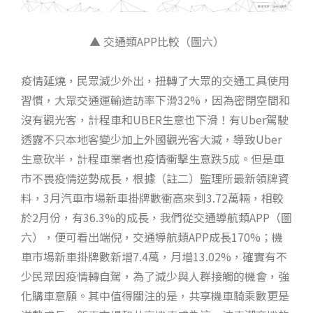
▲ 交通類APP比較（圖六）
疫情延燒，民眾減少外出，扭轉了大眾的交通工具使用
習慣，大眾交通運輸造訪率下滑32%，因為密閉空間和
沒有觀光客，計程車和UBER生意也下滑！有Uber駕駛
透露不只本地客變少加上外國觀光客大減，導致Uber
生意砍半，計程車業者也疫情衝擊生意跌5成。但是車
市不畏疫情逆勢成長，根據（註二）監理所最新領牌資
料，3月汽車市場新車掛牌數衝高來到3.72萬輛，相較
於2月份，有36.3%的成長，我們從交通導航類APP（圖
六），便可看出端倪，交通導航類APP成長170%；機
車市場新車掛牌數新增7.4萬，月增13.02%，確實有不
少民眾因疫情轉自駕，為了減少與人群接觸的機會，強
化購車意願。其中值得關注的是，共享機車騎乘數更是