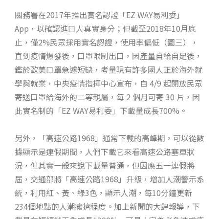
關務署在2017年推出實名認證「EZ WAY易利委」
App，以確認進口人真實身分；但截至2018年10月底
止，僅2%民眾採用實名認證，使用率偏低（圖三），
直到疫情爆發後，口罩限制出口，因產量自給自足後，
鑑於歐美口罩急遽短缺，考量現有許多國人正於海外就
學與就業，中央疫情指揮中心宣布，自 4/9 起開放民眾
寄送口罩給海外的二等親屬，每 2 個月可寄 30 片，因
此實名制的「EZ WAY易利委」下載量成長700%。
另外，「高速公路1968」通常下載的高峰期，可以從數
據顯示是連假期間，人們下載它來看高速公路塞車狀
況，但其實一般來說下載量普通，但因應五一連假將
屆，交通部將「高速公路1968」升級，增加人潮警示系
統，利用紅、黃、綠3色，顯示人潮，每10分鐘更新
234個地點的人潮擁擠程度。加上新聞的大肆報導，下