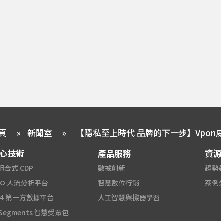
頁
»
新聞室
»
心技術
產品服務
資
組合式 CDP
數據創新
趨勢
2O 人流分析平台
智慧數位行銷
案例
A4 第一方數據平台
人工智慧與機器學習
 Segments 智慧受眾包