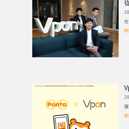
從
20
在
新
20
運
新