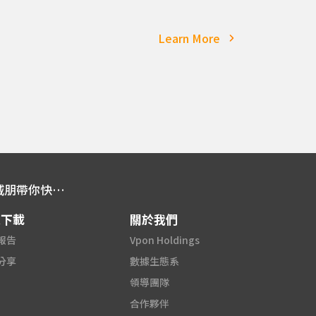
Learn More
【隱私至上時代 品牌的下一步】Vpon威朋帶你快速解鎖iOS14.5與Cookie革命
源下載
關於我們
報告
Vpon Holdings
分享
數據生態系
領導團隊
合作夥伴