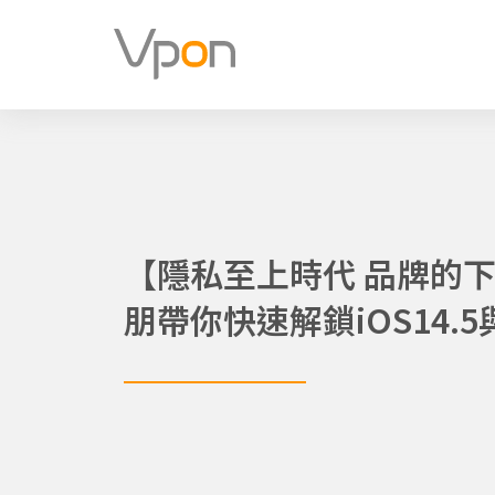
跳
至
主
要
內
容
【隱私至上時代 品牌的下
朋帶你快速解鎖iOS14.5與