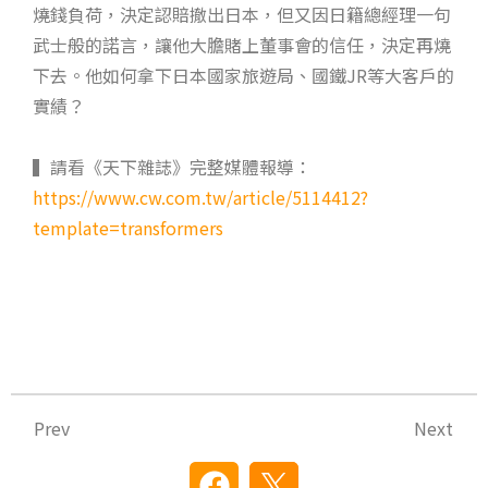
燒錢負荷，決定認賠撤出日本，但又因日籍總經理一句
武士般的諾言，讓他大膽賭上董事會的信任，決定再燒
下去。他如何拿下日本國家旅遊局、國鐵JR等大客戶的
實績？
▍請看《天下雜誌》完整媒體報導：
https://www.cw.com.tw/article/5114412?
template=transformers
上一頁
下
Prev
Next