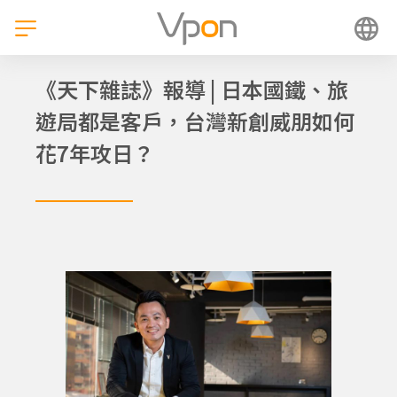
跳
至
主
要
內
《天下雜誌》報導 | 日本國鐵、旅
容
遊局都是客戶，台灣新創威朋如何
花7年攻日？