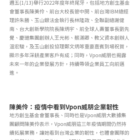
週五(1/13)舉行2022年度年終尾牙，包括地方創生基金
會董事長陳美伶、前台大校長管中閔、前台灣IBM總經
理許朱勝、玉山銀法金執行長林隆政、全聯副總謝健
南、台大創新學院院長陳炳宇、前全球人壽董事長劉先
覺、慶璉集團創辦人王光彬、蔡滿卿、教父資本創辦人
溫宏駿，及玉山創投協理鄭文炳等重要嘉賓到場祝賀，
顯示多年深耕產業客戶有成；同時，Vpon威朋也揭露
未來一年的企業發展方針，持續帶領企業員工向前邁
進。
陳美伶：疫情中看到Vpon威朋企業韌性
地方創生基金會董事長、同時也是Vpon威朋大數據集
團顧問陳美伶表示，Vpon威朋這三年疫情期間仍然持
續拓展業務，讓她看到台灣企業的韌性，也體會團隊的