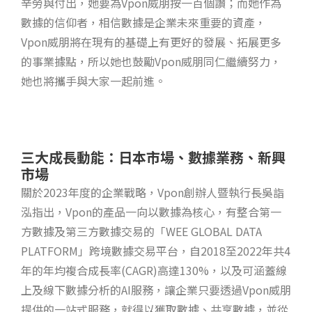
辛勞與付出，她要為Vpon威朋按一百個讚；而她作為
數據的信仰者，相信數據是企業未來重要的資產，
Vpon威朋將在現有的基礎上有更好的發展、拓展更多
的事業據點，所以她也鼓勵Vpon威朋同仁繼續努力，
她也將攜手與大家一起前進。
三大成長動能：日本市場、數據業務、新興
市場
關於2023年度的企業戰略，Vpon創辦人暨執行長吳詣
泓指出，Vpon的產品一向以數據為核心，有整合第一
方數據及第三方數據交易的「WEE GLOBAL DATA
PLATFORM」跨境數據交易平台，自2018至2022年共4
年的年均複合成長率(CAGR)高達130%，以及可涵蓋線
上及線下數據分析的AI服務，讓企業只要透過Vpon威朋
提供的一站式服務，就得以獲取數據、共享數據，並從