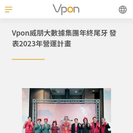
跳
至
主
要
內
Vpon威朋大數據集團年終尾牙 發
容
表2023年營運計畫