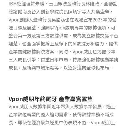
IBM總經理許朱勝、玉山銀法金執行長林隆政、全聯副
總謝健南及台大創新學院院長陳炳宇等人共襄盛舉，
Vpon創辦人暨執行長吳詣泓也在現場宣布2023年的營
運目標及展望，強調以Vpon威朋專業的數據強項，可
整合第一方及第三方數據供需，成為獨立數據交易平台
翹楚，也全面掌握線上及線下的AI數據分析能力，提供
產業關鍵數據解決方案。同時，Vpon威朋也揭露今年
三大成長引擎：首重日本市場、持續強化數據驅動業務
成長，及新興市場拓點等，以逐步邁向全球化布局。
Vpon
威朋年終尾牙 產業嘉賓雲集
Vpon威朋大數據集團近年聚焦大數據事業發展，遇上
企業數位轉型的龐大迫切需求，使得數據業務不斷成
長，即使在經濟景氣逆風中仍表現不俗。Vpon威朋上