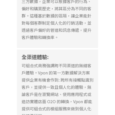
三方
數據，企業可以根據客戶的行為、
偏好和購買歷史，將其區分為不同的客
群。這種基於數據的區隔，讓企業能針
對每個客群制定個人化的行銷活動，並
透過客戶偏好的管道和訊息傳遞，提升
客戶體驗和轉換率。
全渠道體驗:
可組合式商務
強調跨不同
渠道
的無縫客
戶體驗。
Vpon
的第一方數據解決方案
提供
企業
有機會
作到
:
跨所有接觸點識別
客戶，並提供一致且個人化的體驗，無
論客戶是在瀏覽網站、使用應用程式
或
造訪實體店面
O
2O
的轉換
，
V
pon
都
能
提供
可組合式的
模組
服務來做到
個人化