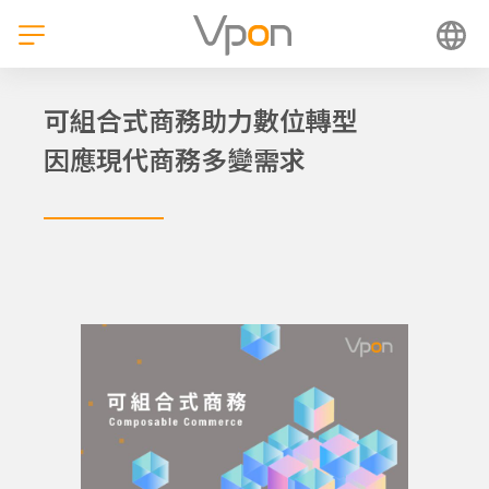
跳
至
主
要
內
可組合式商務助力數位轉型
容
因應現代商務多變需求