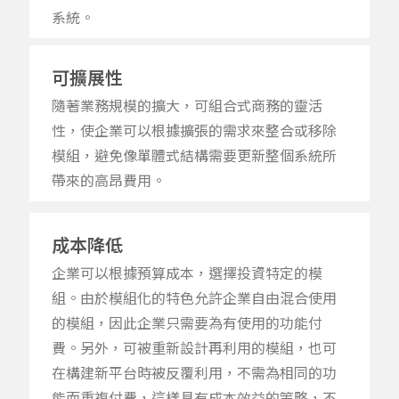
系統。
可擴展性
隨著業務規模的擴大
，
可組合式商務的靈活
性
，
使企業
可以根據擴張
的需求
來整合或移除
模組
，
避免
像單體式結構需要更新
整個系統
所
帶來的高昂費用
。
成本降低
企業可以根據
預算
成本
，
選擇
投資特定
的
模
組
。
由於模組化的特色允許企業自由混合使用
的
模組
，
因此企業只需要為有使用的功能付
費
。另外，
可
被
重新設計
再利用的
模組
，
也可
在構建新平台時被反覆利用，不需為相同的功
能而重複付費，這
樣具
有成本效益的策略
，不