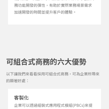
務
功能開發的彈性
，
有助於
實際業務場景需求
加速
開發
的時間並
提
升
客戶的體驗
。
可組合式商務的六大優勢
以下讓我們來看看
採用可組合式商務
，
可為企業所帶來
的顯著好處
：
客製化
企業可以透過
組裝式應用程式模組
(PBCs)來提