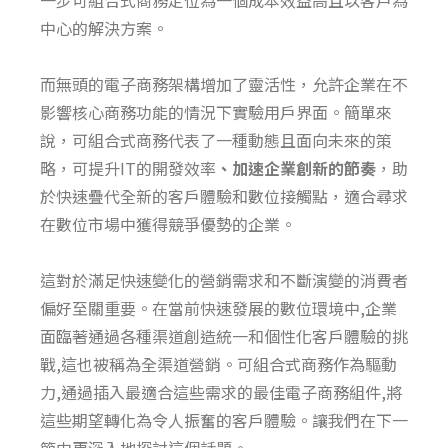
一步可組合式商務定位為一個成本效益高且以客戶為
中心的解決方案。
而無頭的電子商務架構增加了靈活性，允許企業在不
影響核心商務功能的情況下實驗用戶界面。簡單來
說，
可組合式商務
代表了一種動態且面向未來的策
略，可提升
IT
的開發效率
、加速企業創新的節奏
，助
於快速疊代全新的客戶體驗和數位接觸點，適合尋求
在數位市場中獲得競爭優勢的企業。
這對於滿足快速變化的營銷需求和不斷演變的消費者
偏好至關重要。在當前快速發展的數位環境中,企業
面臨著通過各種渠道創造統一和個性化客戶體驗的挑
戰,這也被稱為全渠道營銷。
可組合式商務
作為驅動
力,通過插入最適合這些需求的最佳電子商務組件,將
這些期望轉化為令人振奮的客戶體驗。讓我們在下一