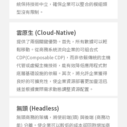
統保持技術中立
，
確保
企業
可以整合的
模組
類
型沒有限制。
雲原生 (Cloud-Native)
提供了兩個關鍵優勢。首先
，
所有數據可以輕
鬆移動。從商務系統流向
企業
的
可組合式
CDP
(
Composable
CDP)
，
而非
依賴傳統的主機
代管或虛擬主機技術
，
能有效降低應用程式對
底層基礎設施的依賴。
其次
，
將允許
企業
獲得
良好
的可擴
充
性
，
使企業
資源部署更加靈活迅
速
並
根據實際需求動態調整資源配置
。
無頭 (Headless)
無頭商務的架構
，
將使前端
(
頭
)
與後端
(
商務功
能
)
分離
。
使
企業
可
以較低的成本
卻同時
增加商