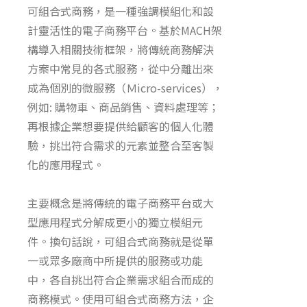
可組合式商務
，
是一種強調模組化和設
計靈活性的電子商務平台。基於MACH架
構導入相關技術框架，將傳統商務解決
方案中常見的各式服務，從中分離出來
成為個別的微服務（Ｍ
icro-services）
，
例如: 購物車
、
商品銷售、資料處理等
；
再根據企業想要提供給顧客的個人化體
驗
，
挑出符合需求的元素並整合至客製
化的應用程式
。
主要概念是將傳統的電子商務平台或大
型應用程式分解成更小的獨立模組元
件。換句話說，
可組合式商務
就是從單
一或眾多廠商中所提供的服務或功能
中，各自挑出符合企業需求組合而成的
商務模式。使用
可組合式商務
方法，企