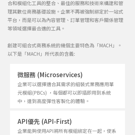
合和模組化
工具
的
整合
、最佳的服務和技術來構建和管
理其數位商務基礎設施。企業不
再被強制綁定
於
一站式
平台
，
而是可以為內容管理、訂單管理和客戶關係管理
等領域選擇最合適的工具。
創建可組合式商務系統的幾個主要特色為
「
MACH
」
。
以下是
「
MACH
」所
代表的含義
:
微服務 (Microservices)
企業可以選擇適合其需求的
組裝式業務應用單
元模組
(PBC
s
)
，
每個都可以即插即用到系統
中
，
達到
高度彈性
客製化
的體驗。
API優先 (API-First)
企業
能夠使用
API
將所有
模組
綁定在一起
，
使系