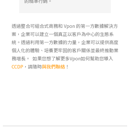
的精準行銷
。
透過整合可組合式商務和
Vpon
的第一方數據解決方
案，企業可以建立一個真正以客戶為中心的生態系
統。透過利用第一方數據的力量，企業可以提供高度
個人化的體驗、培養更牢固的客戶關係並最終推動業
務增長。
如果您想了解更多
Vpon
如何幫助您導入
CCDP
，請隨時
與我們聯絡
！
上一頁
下