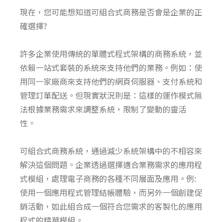
現在，您可能想知道可組合式商務是否會是企業的正
確選擇?
許多企業使用
傳統的單體式程式架構
的商務系統
，
並
依賴
一站式
套裝的系統
來支持他們的業務。例如
：
使
用同一家
廠商
來支持他們的網頁伺服器、支付系統和
管理訂單配送。
但現實狀況則是
：
這樣的運作模式無
法根據業務需求來調整系統
，
限制了變動的靈活
性
。
可組合式商務
系統，通過減少系統架構中的不相容來
解決這個問題。企業透過選擇適合業務需求的應用程
式模組，處理電子商務的各種不同層面及應用。例:
使用一個應用程式管理結帳體驗，而另外一個創建促
銷活動，如此組合成一個符合您需求的客製化的應用
程式的精華模組。