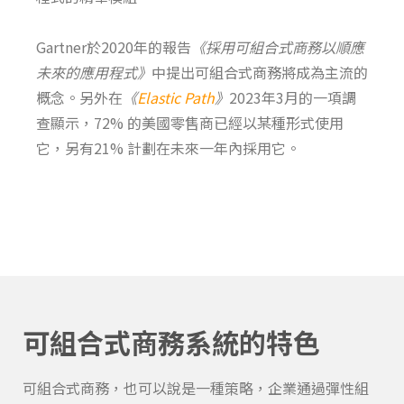
Gartner
於
2020
年的報告
《採用
可組合式商務
以順應
未來的應用程式》
中提出
可組合式商務
將成為主流的
概念。另外在
《
Elastic Path
》
2023
年
3
月的一項調
查顯示，
72%
的美國零售商已經以某種形式使用
它，另有
21%
計劃在未來一年內採用它。
可組合式商務系統的特色
可組合式商務
，
也可以說
是一種策略
，
企業通過
彈性
組