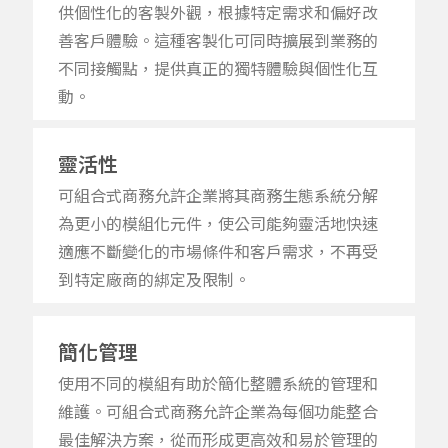
供個性化的客製外觀，根據特定需求和偏好改
善客戶體驗。這種客製化可同時擴展到業務的
不同接觸點，提供真正的獨特體驗與個性化互
動。
靈活性
可組合式商務允許企業將其商務生態系統分解
為更小的模組化
元
件
，
使公司能夠靈活
地
快速
適應不斷變化的市場條件和客戶需求
，
不再受
到特定廠商的綁定及限制
。
簡化管理
使用不同的模組有助於簡化整體系統的管理和
維護。可組合
式
商務允許企業為每個功能整合
最佳解決方案
，
從而形成更高效和易於管理的