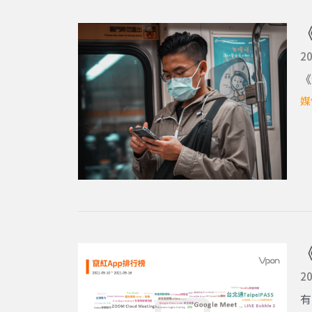
《
20
《
媒
20
有