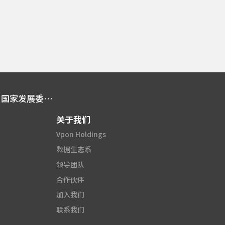
商周报导 | Vpon威朋增添数据界权威 国家发展委员会前主任委员陈美伶女士正式加入担任公司顾问
关于我们
Vpon Holdings
数据生态系
领导团队
合作伙伴
加入我们
联系我们