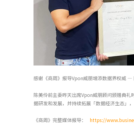
感谢《商周》报导Vpon威朋增添数据界权威
陈美伶前主委昨天出席Vpon威朋顾问颁赠典
据研发和发展，并持续拓展「数据经济生态」，
《商周》完整媒体报导：
https://www.busin