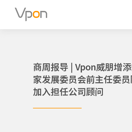
跳
至
内
容
商周报导 | Vpon威朋增
家发展委员会前主任委员
加入担任公司顾问