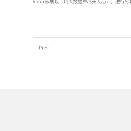
Vpon 威朋以「用大数据算尽美人心计」进行分
Prev
Prev