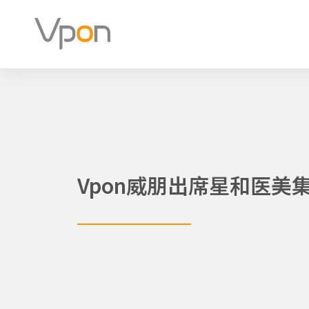
跳
至
内
容
Vpon威朋出席星和医美