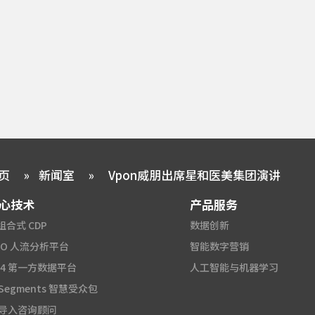
页
»
新闻室
»
Vpon威朋出席星和医美集团演讲
心技术
产品服务
组合式 CDP
数据创新
2O 人流分析平台
智能数字营销
A4 第一方数据平台
人工智能与机器学习
 Segments 智慧受众包
I 导入咨询顾问