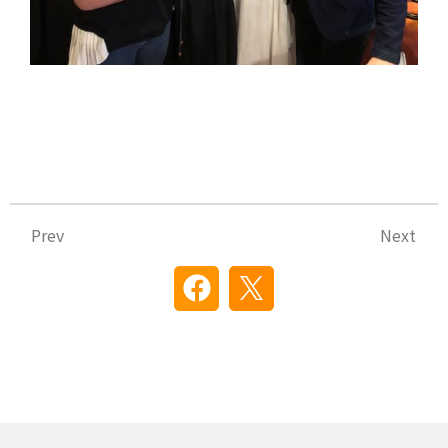
Prev
N
Prev
Next