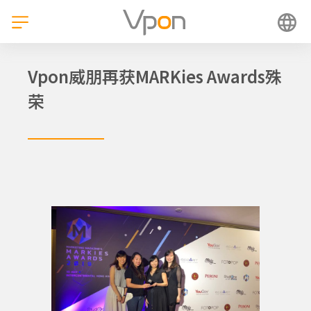
跳
至
内
容
Vpon威朋再获MARKies Awards殊
荣