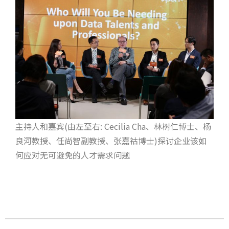
主持人和嘉宾(由左至右: Cecilia Cha、林树仁博士、杨
良河教授、任尚智副教授、张嘉祜博士)探讨企业该如
何应对无可避免的人才需求问题
Prev
N