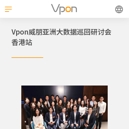
跳
至
内
容
Vpon威朋亚洲大数据巡回研讨会
香港站