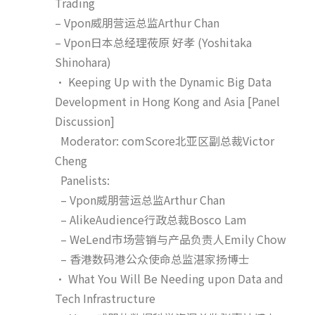
Trading
– Vpon威朋营运总监Arthur Chan
– Vpon日本总经理莜原 好孝 (Yoshitaka
Shinohara)
• Keeping Up with the Dynamic Big Data
Development in Hong Kong and Asia [Panel
Discussion]
Moderator: comScore北亚区副总裁Victor
Cheng
Panelists:
– Vpon威朋营运总监Arthur Chan
– AlikeAudience行政总裁Bosco Lam
– WeLend市场营销与产品负责人Emily Chow
– 香港数码港公众使命总监湛家扬博士
• What You Will Be Needing upon Data and
Tech Infrastructure