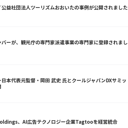
／公益社団法人ツーリズムおおいた
の事例が公開されました
ンバーが、観光庁の専門家派遣事業の専門家に登録されまし
ー日本代表元監督・岡田 武史 氏とクールジャパンDXサミ
開
 Holdings、AI広告テクノロジー企業Tagtooを経営統合