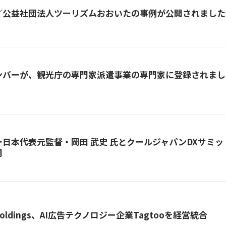
／公益社団法人ツーリズムおおいた
の事例が公開されました
ンバーが、観光庁の専門家派遣事業の専門家に登録されまし
ー日本代表元監督・岡田 武史 氏とクールジャパンDXサミ
開
 Holdings、AI広告テクノロジー企業Tagtooを経営統合