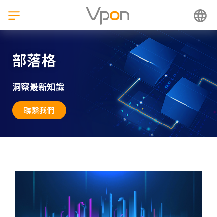
跳
至
主
要
內
部落格
容
洞察最新知識
聯繫我們