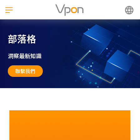
跳
至
主
要
內
部落格
容
洞察最新知識
聯繫我們