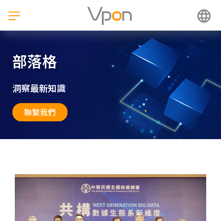
跳
至
主
要
內
部落格
容
洞察最新知識
聯繫我們