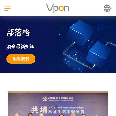
跳
至
主
要
內
部落格
容
洞察最新知識
聯繫我們