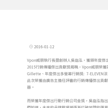
2016-01-12
Vpon威朋執行長暨創辦人吳詣泓，獲頒年度傑
2015行銷傳播傑出貢獻獎揭曉，Vpon威朋
Gillette、年度傑出多螢幕行銷獎: 7-E
此次榮獲由廣告主擔任評審的行銷傳播傑出貢獻
器。
而榮獲年度傑出行動行銷公司金獎，吳詣泓指出
們知道，未來的品牌戰場將逐漸打破地理的疆界