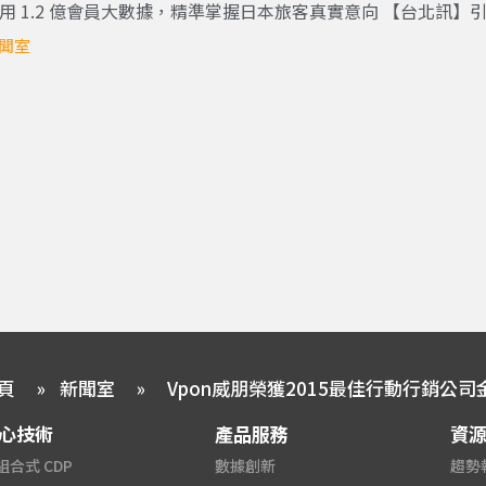
用 1.2 億會員大數據，精準掌握日本旅客真實意向 【台北訊】引領
聞室
頁
»
新聞室
»
Vpon威朋榮獲2015最佳行動行銷公司
心技術
產品服務
資
組合式 CDP
數據創新
趨勢