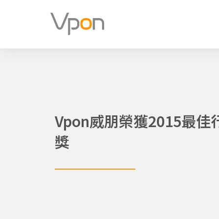
跳
至
主
要
內
容
Vpon威朋榮獲2015最
獎