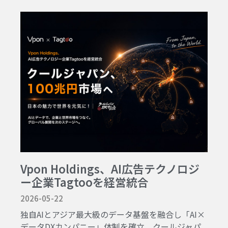
Vpon Holdings、AI広告テクノロジ
ー企業Tagtooを経営統合
2026-05-22
独自AIとアジア最大級のデータ基盤を融合し「AI×
データDXカンパニー」体制を確立、クールジャパ