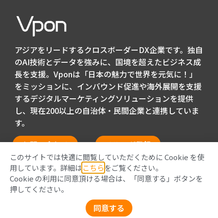
アジアをリードするクロスボーダーDX企業です。独自
のAI技術とデータを強みに、国境を超えたビジネス成
長を支援。Vponは「日本の魅力で世界を元気に！」
をミッションに、インバウンド促進や海外展開を支援
するデジタルマーケティングソリューションを提供
し、現在200以上の自治体・民間企業と連携していま
す。
お問い合わせ
メルマガ登録
このサイトでは快適に閲覧していただくために Cookie を使
用しています。詳細は
こちら
をご覧ください。
Cookie の利用に同意頂ける場合は、「同意する」ボタンを
押してください。
Privacy Policy
同意する
© 2026 Vpon All Rights Reserved.