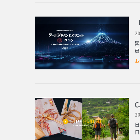
20
累
員
お
20
日
日