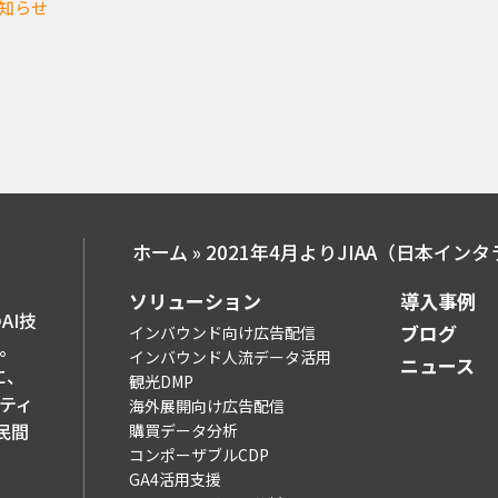
知らせ
ホーム
»
ソリューション​
導入事例​
AI技
ブログ​
インバウンド向け広告配信
。
インバウンド人流データ活用
ニュース
に、
観光DMP
ティ
海外展開向け広告配信
民間
購買データ分析
コンポーザブルCDP
GA4活用支援