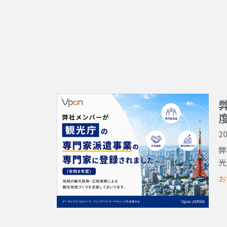
20
弊
光
お