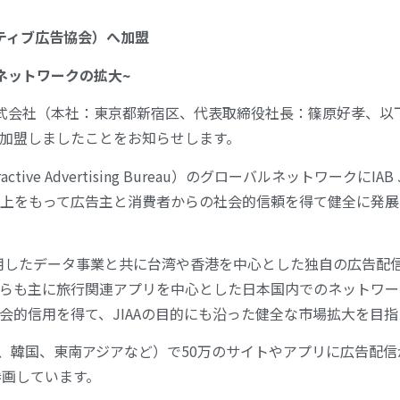
ラクティブ広告協会）へ加盟
ネットワークの拡大~
N株式会社（本社：東京都新宿区、代表取締役社長：篠原好孝、以下V
に加盟しましたことをお知らせします。
active Advertising Bureau）のグローバルネットワークに
上をもって広告主と消費者からの社会的信頼を得て健全に発展
活用したデータ事業と共に台湾や香港を中心とした独自の広告配
らも主に旅行関連アプリを中心とした日本国内でのネットワーク
会的信用を得て、JIAAの目的にも沿った健全な市場拡大を目
香港、韓国、東南アジアなど）で50万のサイトやアプリに広告配
参画しています。