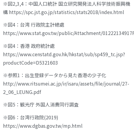
※図2,3,4：中国人口統計 国立研究開発法人科学技術振興機
構 https://spc.jst.go.jp/statistics/stats2018/index.html
※図4：台湾 行政院主計總處
https://www.stat.gov.tw/public/Attachment/01222134917
※図4：香港 政府統計處
https://www.censtatd.gov.hk/hkstat/sub/sp459_tc.jsp?
productCode=D5321603
※参照1：出生登録データから見た香港の少子化
http://www.ritsumei.ac.jp/ir/isaru/assets/file/journal/27-
2_06_LEUNG.pdf
※図5：観光庁 外国人消費同行調査
※図6：台湾行政院(2019)
https://www.dgbas.gov.tw/mp.html