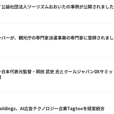
／公益社団法人ツーリズムおおいた
の事例が公開されました
ンバーが、観光庁の専門家派遣事業の専門家に登録されまし
ー日本代表元監督・岡田 武史 氏とクールジャパンDXサミ
開
 Holdings、AI広告テクノロジー企業Tagtooを経営統合