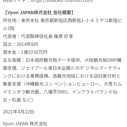
WEBサイト：https://shikoku-tourism.com/
【Vpon JAPAN株式会社 会社概要】
所在地：東京本社 東京都新宿区西新宿1−1−6 ミヤコ新宿ビ
ル5階
代表者：代表取締役社長 篠原 好孝
設立：2014年8月
資本金：1億5350万円
主な実績：日本政府観光局データ提供、大阪観光局DMP構
築支援、ジェイアール東日本企画とのデ ジタルマーケティ
ングにおける業務提携、各観光地域における訪日客分析と
集客支援（沖縄観光コン ベンションビューロー、大雪カム
イミンタラ観光圏、八幡平DMO、インアウトバウンド仙
台・松島 など）
2021年4月22日
Vpon JAPAN 株式会社