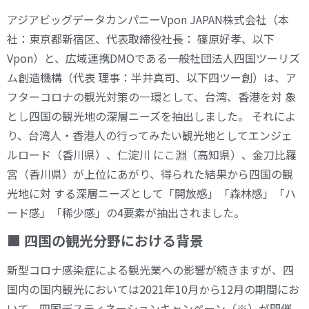
アジアビッグデータカンパニーVpon JAPAN株式会社（本
社：東京都新宿区、代表取締役社長： 篠原好孝、以下
Vpon）と、広域連携DMOである一般社団法人四国ツーリズ
ム創造機構（代表 理事：半井真司、以下四ツー創）は、ア
フターコロナの観光対策の一環として、台湾、香港を対 象
とし四国の観光地の深層ニーズを抽出しました。 それによ
り、台湾人・香港人の行ってみたい観光地としてエンジェ
ルロード（香川県）、仁淀川 にこ淵（高知県）、金刀比羅
宮（香川県）が上位にあがり、得られた結果から四国の観
光地に対 する深層ニーズとして「開放感」「森林感」「ハ
ード感」「稀少感」の4要素が抽出されました。
■ 四国の観光分野における背景
新型コロナ感染症による観光業への影響が続きますが、四
国内の国内観光においては2021年10月から12月の期間にお
いて、四国デスティネーションキャンペーン（※）が開催