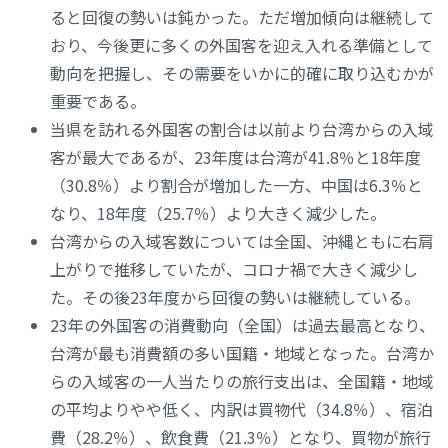
ると回復の勢いは鈍かった。ただ増加傾向は継続して
おり、今後更に多くの外国客を迎え入れる準備として
動向を把握し、その需要をいかに的確に取り込むかが
重要である。
当県を訪れる外国客の割合は以前より台湾からの入域
客が最大であるが、23年度は台湾が41.8％と18年度
（30.8％）より割合が増加した一方、中国は6.3％と
なり、18年度（25.7％）より大きく減少した。
台湾からの入域客数については全国、沖縄ともに右肩
上がりで推移していたが、コロナ禍で大きく減少し
た。その後23年度から回復の勢いは継続している。
23年の外国客の消費動向（全国）は過去最高となり、
台湾が最も消費額の多い国籍・地域となった。台湾か
らの入域客の一人当たりの旅行支出は、全国籍・地域
の平均よりやや低く、内訳は買物代（34.8％）、宿泊
費（28.2％）、飲食費（21.3％）となり、買物が旅行