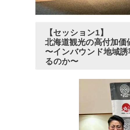
【セッション1】
北海道観光の高付加価
〜インバウンド地域誘
るのか〜