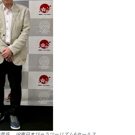
島 敏彦氏、JR東日本びゅうツーリズム&セールス