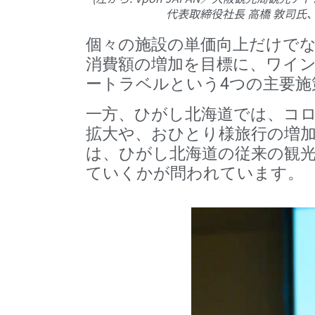
代表取締役社長 高橋 敦司氏、
個々の施設の単価向上だけで
消費額の増加を目標に、ワイ
ートラベルという4つの主要施
一方、ひがし北海道では、コ
拡大や、おひとり様旅行の増
は、ひがし北海道の従来の観
ていくかが問われています。