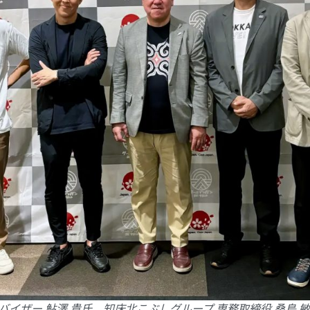
光アドバイザー 鮎澤 貴氏、知床北こぶしグループ 専務取締役 桑