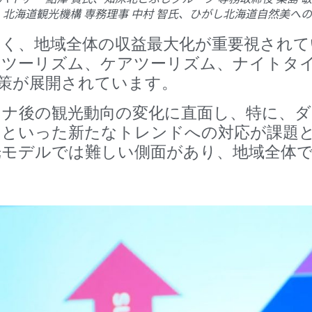
北海道観光機構 専務理事 中村 智氏、ひがし北海道自然美への道
なく、地域全体の収益最大化が重要視されて
ンツーリズム、ケアツーリズム、ナイトタ
策が展開されています。
ロナ後の観光動向の変化に直面し、特に、
加といった新たなトレンドへの対応が課題
光モデルでは難しい側面があり、地域全体