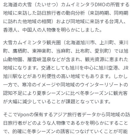
北海道の大雪（たいせつ）カムイミンタラDMOの所管する
地域に来訪した訪日旅行者の動向分析（来訪時期、同時期
に訪れた他地域の相関）および同地域に来訪する台湾人、
香港人、中国人の人物像を明らかにしました。
大雪カムイミンタラ観光圏（北海道旭川市、上川町、東川
町、鷹栖町、東神楽町、当麻町、比布町、愛別町）では旭
山動物園、層雲峡温泉などが含まれ、観光資源に恵まれた
地域になります。交通としても旭川を中心に旭川空港、JR
旭川駅などがあり利便性の高い地域でもあります。しかし
一方で、寒冷のイメージや同地域のウインターリゾートの
認知不足により夏季シーズンに比べ冬季シーズンに観光客
が大幅に減少していることが課題となっています。
そこでVponの保有するアジア旅行者データから同地域の訪
日旅行者がどのような人物像であるかを明らかにすること
で、的確に冬季シーズンの誘客につなげていくことが可能