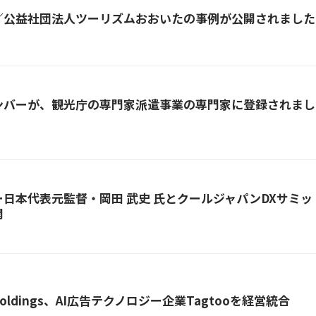
／公益社団法人ツーリズムおおいた
の事例が公開されました
ンバーが、観光庁の専門家派遣事業の専門家に登録されまし
ー日本代表元監督・岡田 武史 氏とクールジャパンDXサミ
開
 Holdings、AI広告テクノロジー企業Tagtooを経営統合