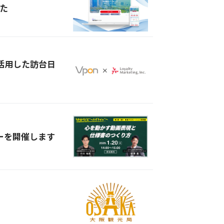
た
を活用した訪台日
ーを開催します